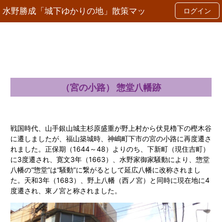
コ
水野勝成「城下ゆかりの地」散策マッ
ログイン
ン
テ
ン
プ
ツ
へ
ス
キ
ッ
プ
（宮の小路） 惣堂八幡跡
戦国時代、山手銀山城主杉原盛重が野上村から伏見櫓下の樫木谷
に遷しましたが、福山築城時、神嶋町下市の宮の小路に再度遷さ
れました。正保期（1644～48）よりのち、下新町（現住吉町）
に3度遷され、寛文3年（1663）、水野家御家騒動により、惣堂
八幡の“惣堂”は“騒動”に繋がるとして延広八幡に改称されまし
た。天和3年（1683）、野上八幡（西ノ宮）と同時に現在地に4
度遷され、東ノ宮と称されました。