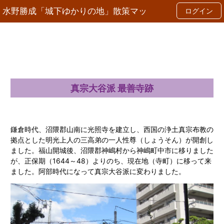
コ
水野勝成「城下ゆかりの地」散策マッ
ログイン
ン
テ
ン
プ
ツ
へ
ス
キ
ッ
プ
真宗大谷派 最善寺跡
鎌倉時代、沼隈郡山南に光照寺を建立し、西国の浄土真宗布教の
拠点とした明光上人の三高弟の一人性尊（しょうそん）が開創し
ました。福山開城後、沼隈郡神嶋村から神嶋町中市に移りました
が、正保期（1644～48）よりのち、現在地（寺町）に移って来
ました。阿部時代になって真宗大谷派に変わりました。